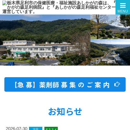
MENU
【急 募】薬剤師 募 集 の ご 案 内
お知らせ
2026-07-30
注目
オススメ